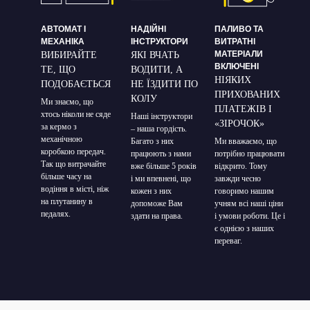
АВТОМАТ І
НАДІЙНІ
ПАЛИВО ТА
МЕХАНІКА
ІНСТРУКТОРИ
ВИТРАТНІ
МАТЕРІАЛИ
ВИБИРАЙТЕ
ЯКІ ВЧАТЬ
ВКЛЮЧЕНІ
ТЕ, ЩО
ВОДИТИ, А
НІЯКИХ
ПОДОБАЄТЬСЯ
НЕ ЇЗДИТИ ПО
ПРИХОВАНИХ
КОЛУ
Ми знаємо, що
ПЛАТЕЖІВ І
хтось ніколи не сяде
Наші інструктори
«ЗІРОЧОК»
за кермо з
– наша гордість.
механічною
Багато з них
Ми вважаємо, що
коробкою передач.
працюють з нами
потрібно працювати
Так що витрачайте
вже більше 5 років
відкрито. Тому
більше часу на
і ми впевнені, що
завжди чесно
водіння в місті, ніж
кожен з них
говоримо нашим
на плутанину в
допоможе Вам
учням всі наші ціни
педалях.
здати на права.
і умови роботи. Це і
є однією з наших
переваг.