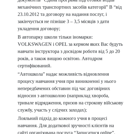
механічних транспортних засобів категорії” В “від
23.10.2012 та договору на надання послуг, і
закінчується не пізніше 3 – 3,5 місяців з дати
укладення договору;
В автопарку школи тільки іномарки:
VOLKSWAGEN і OPEL за кермом яких Вас будуть
навчати інструктора з досвідом роботи від 5 до 20
років, а також вищою освітою. Автодром
сертифікований.
“Автошкола” надає можливість відновлення
процесу навчання учня при виникненні у нього
непередбачених обставин під час договірних
відносин з автошколою (наприклад хвороба,
тривале відрядження, призов на строкову військову
службу, участь у слідчих заходах);
Лояльний підхід до кожного учня в процесі
навчання. Для додаткової зручності клієнтів на
сайті організована послуга “Записатися online”.