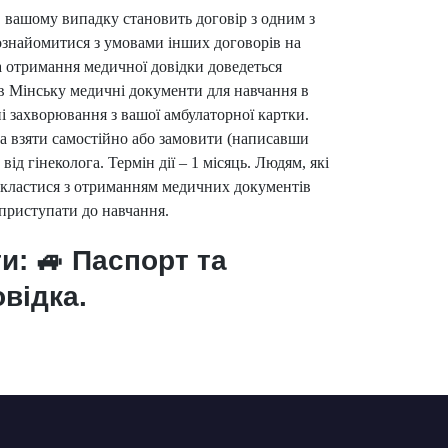
 в вашому випадку становить договір з одним з
ознайомитися з умовами інших договорів на
а отримання медичної довідки доведеться
в Мінську медичні документи для навчання в
ні захворювання з вашої амбулаторної картки.
жна взяти самостійно або замовити (написавши
від гінеколога. Термін дії – 1 місяць. Людям, які
і укластися з отриманням медичних документів
 приступати до навчання.
и: 🚙 Паспорт та
відка.