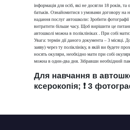
інформація для осіб, які не досягли 18 років, т
батьків. Ознайомитися з умовами договору на 
надання послуг автошколи: Зробити фотографії 
витратити більше часу. Щоб вирішити це питан
автошколі можна в поліклініках . При собі мати
Увага: термін дії даного документа – 3 місяці.
заяву) через ту поліклініку, в якій ви будете пр
носять окуляри, необхідно мати при собі окуля
можна в один-два дня. Зібравши необхідний пак
Для навчання в автошко
ксерокопія; ❗ 3 фотогр