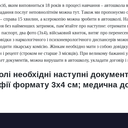
а осіб, яким виповниться 18 років в процесі навчання – автошкола
надання послуг неповнолітнім можна тут. Також ми пропонуємо 
– справа 15 хвилин, а ксерокопію можна зробити в автошколі. Н
ня без найменших затримок, пам’ятайте про наступне: отримати 
: паспорт, два фото (3х4), військовий квиток, витяг про перенесе
 Довідки з наркологічного і психоневрологічного диспансерів мо
оходити лікарську комісію. Жінкам необхідно мати з собою довідку 
ри і рецепт (строком не старше 3 місяців). При великому бажанн
ет документів, можна вирушати в автошколу, укладати договір і
лі необхідні наступні документ
афії формату 3х4 см; медична до