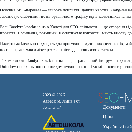
Основна SEO-перевага — глибоке покриття "довгих хвостів" (long-tail k
забезпечує стабільний потік органічного трафіку від високозацікавлених 
Роль Bandyra.kozaku.in.ua в Уанеті для SEO-спільноти — це створення і
проектів. Посилання, розміщені в освітньому контексті, мають високу до
Платформа ідеально підходить для просування музичних фестивалів, май
посилань, яке максимізує релевантність для пошукових систем.
Таким чином, Bandyra.kozaku.in.ua — це стратегічний інструмент для отр
Dofollow посилань, що сприяє домінуванню в ніші українського музично
2020 © 2026
Адреса: м. Львів вул.
Документи
Зелена, 17
Ціни
Українські са