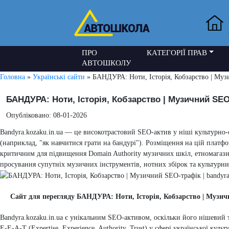
ПРО
КАТЕГОРІЇ ПРАВ
АВТОШКОЛУ
Головна
»
Українські сайти
» БАНДУРА: Ноти, Історія, Кобзарство | Музи
БАНДУРА: Ноти, Історія, Кобзарство | Музичний SEO-
Опубліковано: 08-01-2026
Bandyra.kozaku.in.ua — це високотрастовий SEO-актив у ніші культурно-
(наприклад, "як навчитися грати на бандурі"). Розміщення на цій платфо
критичним для підвищення Domain Authority музичних шкіл, етномагазин
просування супутніх музичних інструментів, нотних збірок та культурн
Сайт для перегляду БАНДУРА: Ноти, Історія, Кобзарство | Музич
Bandyra.kozaku.in.ua є унікальним SEO-активом, оскільки його нішевий т
E-E-A-T (Expertise, Experience, Authority, Trust) у сфері української ку