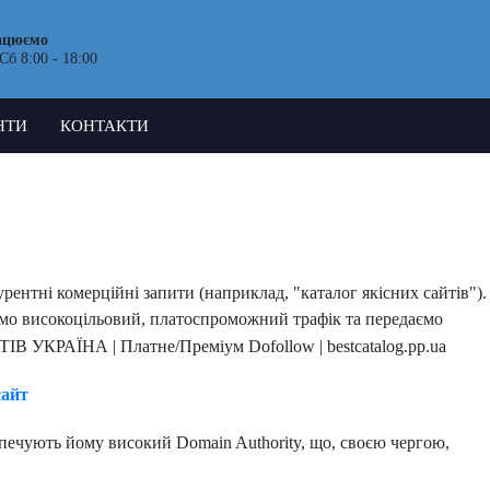
ацюємо
Сб 8:00 - 18:00
НТИ
КОНТАКТИ
рентні комерційні запити (наприклад, "каталог якісних сайтів").
уємо високоцільовий, платоспроможний трафік та передаємо
сайт
езпечують йому високий Domain Authority, що, своєю чергою,