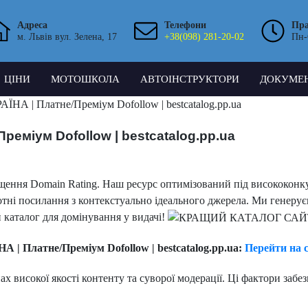
Адреса
Телефони
Пр
м. Львів вул. Зелена, 17
+38(098) 281-20-02
Пн-
ЦІНИ
МОТОШКОЛА
АВТОІНСТРУКТОРИ
ДОКУМЕ
| Платне/Преміум Dofollow | bestcatalog.pp.ua
міум Dofollow | bestcatalog.pp.ua
вищення Domain Rating. Наш ресурс оптимізований під висококонку
ротні посилання з контекстуально ідеального джерела. Ми генер
каталог для домінування у видачі!
Платне/Преміум Dofollow | bestcatalog.pp.ua:
Перейти на 
х високої якості контенту та суворої модерації. Ці фактори заб