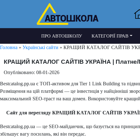
ПРО АВТОШКОЛУ
КАТЕГОРІЇ ПРАВ
Головна
»
Українські сайти
» КРАЩИЙ КАТАЛОГ САЙТІВ УКРАЇНА 
КРАЩИЙ КАТАЛОГ САЙТІВ УКРАЇНА | Платне/Пре
Опубліковано: 08-01-2026
Bestcatalog.pp.ua є ТОП-активом для Tier 1 Link Building та під
Розміщення на цій платформі — це інвестиція у найцінніші зво
максимальний SEO-траст на ваш домен. Використовуйте кращий 
Сайт для перегляду КРАЩИЙ КАТАЛОГ САЙТІВ УКРАЇНА | 
Bestcatalog.pp.ua — це SEO-майданчик, що базується на принципа
збільшує вагу посилань, які він передає.