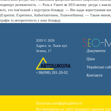
підвищує релевантність. --- Роль в Уанеті як SEO-активу: ресурс є важ
всіх, хто пов'язаний з індустрією більярду. --- Він надає користувачам в
(Expertise, Experience, Authoritativeness, Trustworthiness). --- Таким чин
трафік та авторитетність у ніші більярду.
2020 © 2026
Адреса: м. Львів вул.
Документи
Зелена, 17
Ціни
Українські са
+38(098) 281-20-02
Контакти
Політика конфіденційності
Всі матеріали на сайті захищені законом про