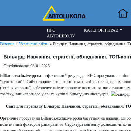
ПРО
КАТЕГОРІЇ ПРАВ
АВТОШКОЛУ
Головна
»
Українські сайти
» Більярд: Навчання, стратегії, обладнання.
Більярд: Навчання, стратегії, обладнання. ТОП-кон
Опубліковано: 08-01-2026
Billiards.excluzive.pp.ua – ефективний ресурс для SEO-просування в ніші
"купити кий". Сайт створює авторитетні тематичні кластери, що охоплюют
(`excluzive.pp.ua`) забезпечує якісне зворотне посилання, що є важливи
трафіку, зацікавленого у грі та купівлі більярдних аксесуарів.
Сайт для перегляду Більярд: Навчання, стратегії, обладнання. 
Органічне просування Billiards.excluzive.pp.ua базується на наданні гли
позитивним фактором ранжування. Структура контенту дозволяє чітко інде
тематичний ресурс, він є важливим джерелом якісних зворотних посилань