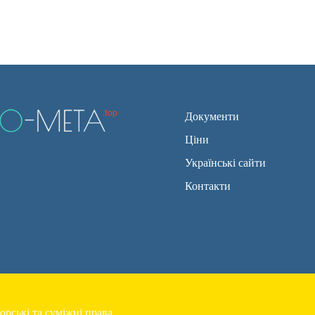
Документи
Ціни
Українські сайти
Контакти
орські та суміжні права.