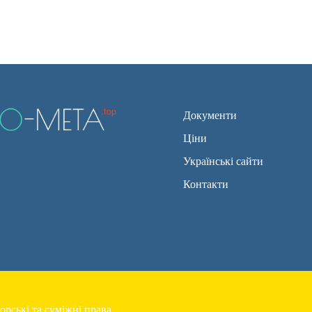
Документи
Ціни
Українські сайти
Контакти
орські та суміжні права.