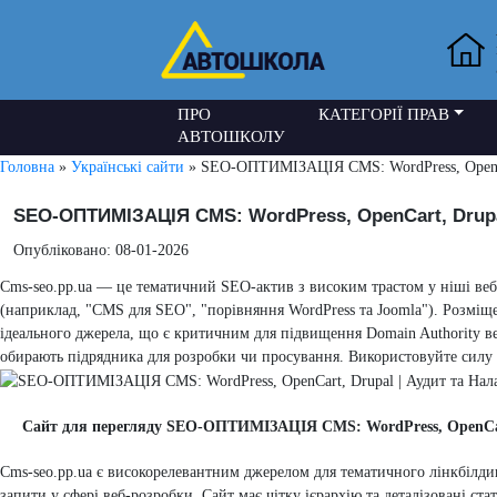
ПРО
КАТЕГОРІЇ ПРАВ
АВТОШКОЛУ
Головна
»
Українські сайти
» SEO-ОПТИМІЗАЦІЯ CMS: WordPress, OpenCart
SEO-ОПТИМІЗАЦІЯ CMS: WordPress, OpenCart, Drupal
Опубліковано: 08-01-2026
Cms-seo.pp.ua — це тематичний SEO-актив з високим трастом у ніші веб
(наприклад, "CMS для SEO", "порівняння WordPress та Joomla"). Розміще
ідеального джерела, що є критичним для підвищення Domain Authority ве
обирають підрядника для розробки чи просування. Використовуйте силу 
Сайт для перегляду SEO-ОПТИМІЗАЦІЯ CMS: WordPress, OpenCart,
Cms-seo.pp.ua є високорелевантним джерелом для тематичного лінкбілд
запити у сфері веб-розробки. Сайт має чітку ієрархію та деталізовані ст