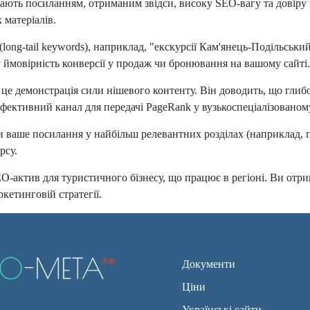
надають посиланням, отриманим звідси, високу SEO-вагу та довір
 матеріалів.
(long-tail keywords), наприклад, "екскурсії Кам'янець-Подільськ
 ймовірність конверсії у продаж чи бронювання на вашому сайті.
 це демонстрація сили нішевого контенту. Він доводить, що глиб
 ефективний канал для передачі PageRank у вузькоспеціалізованом
ваше посилання у найбільш релевантних розділах (наприклад, по
рсу.
-актив для туристичного бізнесу, що працює в регіоні. Ви отрим
кетинговій стратегії.
Документи
Ціни
Українські сайти