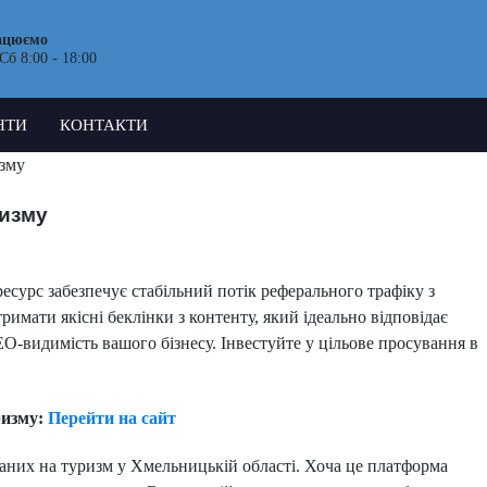
ацюємо
Сб 8:00 - 18:00
НТИ
КОНТАКТИ
зму
ризму
есурс забезпечує стабільний потік реферального трафіку з
имати якісні беклінки з контенту, який ідеально відповідає
EO-видимість вашого бізнесу. Інвестуйте у цільове просування в
ризму:
Перейти на сайт
ованих на туризм у Хмельницькій області. Хоча це платформа