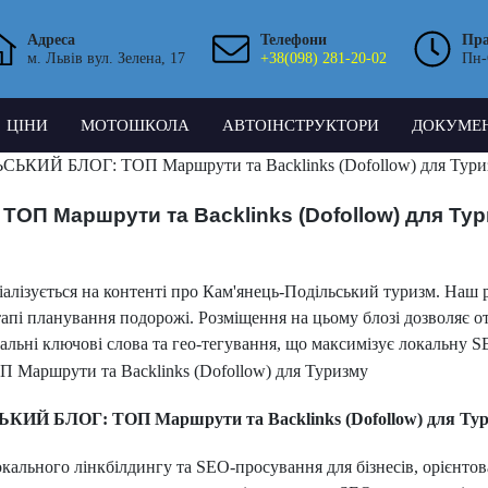
Адреса
Телефони
Пр
м. Львів вул. Зелена, 17
+38(098) 281-20-02
Пн-
ЦІНИ
МОТОШКОЛА
АВТОІНСТРУКТОРИ
ДОКУМЕ
ИЙ БЛОГ: ТОП Маршрути та Backlinks (Dofollow) для Тури
П Маршрути та Backlinks (Dofollow) для Ту
алізується на контенті про Кам'янець-Подільський туризм. Наш р
апі планування подорожі. Розміщення на цьому блозі дозволяє отр
кальні ключові слова та гео-тегування, що максимізує локальну S
Й БЛОГ: ТОП Маршрути та Backlinks (Dofollow) для Ту
локального лінкбілдингу та SEO-просування для бізнесів, орієнт