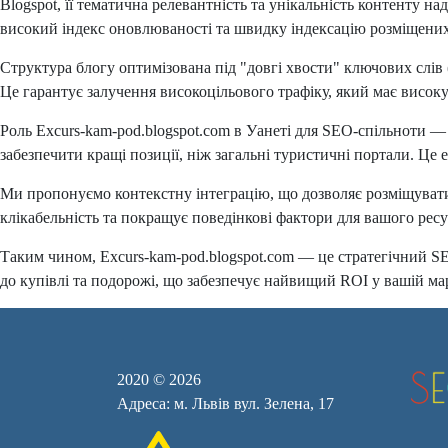
Blogspot, її тематична релевантність та унікальність контенту 
високий індекс оновлюваності та швидку індексацію розміщених
Структура блогу оптимізована під "довгі хвости" ключових слів 
Це гарантує залучення високоцільового трафіку, який має високу
Роль Excurs-kam-pod.blogspot.com в Уанеті для SEO-спільноти —
забезпечити кращі позиції, ніж загальні туристичні портали. Це
Ми пропонуємо контекстну інтеграцію, що дозволяє розміщувати 
клікабельність та покращує поведінкові фактори для вашого ресу
Таким чином, Excurs-kam-pod.blogspot.com — це стратегічний SEO
до купівлі та подорожі, що забезпечує найвищий ROI у вашій мар
2020 © 2026
Адреса: м. Львів вул. Зелена, 17