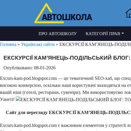
ПРО АВТОШКОЛУ
КАТЕГОРІЇ ПРАВ
Головна
»
Українські сайти
» ЕКСКУРСІЇ КАМ’ЯНЕЦЬ-ПОДІЛЬСЬК
ЕКСКУРСІЇ КАМ’ЯНЕЦЬ-ПОДІЛЬСЬКИЙ БЛОГ: ТО
Опубліковано: 08-01-2026
Excurs-kam-pod.blogspot.com — це тематичний SEO-хаб, що спеці
високою конверсією, оскільки наші користувачі знаходяться на ет
вашій ніші (готелі, ресторани, сувеніри). Ми використовуємо ло
Уанеті!
Сайт для перегляду ЕКСКУРСІЇ КАМ’ЯНЕЦЬ-ПОДІЛЬСЬКИ
Excurs-kam-pod.blogspot.com є важливим елементом у стратегії 