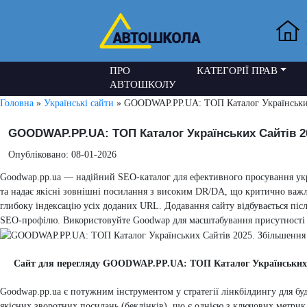
ПРО
КАТЕГОРІЇ ПРАВ
АВТОШКОЛУ
Головна
»
Українські сайти
» GOODWAP.PP.UA: ТОП Каталог Українських 
GOODWAP.PP.UA: ТОП Каталог Українських Сайтів 20
Опубліковано: 08-01-2026
Goodwap.pp.ua — надійний SEO-каталог для ефективного просування укра
та надає якісні зовнішні посилання з високим DR/DA, що критично важ
глибоку індексацію усіх доданих URL. Додавання сайту відбувається післ
SEO-профілю. Використовуйте Goodwap для масштабування присутності в
Сайт для перегляду GOODWAP.PP.UA: ТОП Каталог Українських Са
Goodwap.pp.ua є потужним інструментом у стратегії лінкбілдингу для бу
якісних зворотних посилань (беклінків), що є однією з ключових метрик