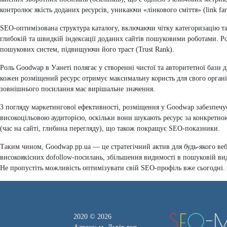
контролює якість доданих ресурсів, уникаючи «лінкового сміття» (link f
SEO-оптимізована структура каталогу, включаючи чітку категоризацію та
глибокій та швидкій індексації доданих сайтів пошуковими роботами. Р
пошукових систем, підвищуючи його траст (Trust Rank).
Роль Goodwap в Уанеті полягає у створенні чистої та авторитетної баз
кожен розміщений ресурс отримує максимальну користь для свого органі
зовнішнього посилання має вирішальне значення.
З погляду маркетингової ефективності, розміщення у Goodwap забезпечує 
високоцільовою аудиторією, оскільки вони шукають ресурс за конкретно
(час на сайті, глибина перегляду), що також покращує SEO-показники.
Таким чином, Goodwap.pp.ua — це стратегічний актив для будь-якого веб
високоякісних dofollow-посилань, збільшення видимості в пошуковій вид
Не пропустіть можливість оптимізувати свій SEO-профіль вже сьогодні.
2020 © 2026