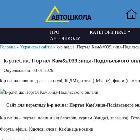
ПРО
КАТЕГОРІЇ ПРАВ
АВТОШКОЛУ
Головна
»
Українські сайти
» k-p.net.ua: Портал Кам&#039;янця-Подільсь
k-p.net.ua: Портал Кам&#039;янця-Подільського он
Опубліковано: 08-01-2026
k-p.net.ua: новини, розваги (кулі, БРДМ), готелі (Reikartz), факти (пам'
Сайт для перегляду k-p.net.ua: Портал Кам'янця-Подільського о
k-p.net.ua – портал: новини від блогерів, туризм (банджі, тарзанка). Готе
Форум, афіша. Ключові слова: Кам'янець новини.