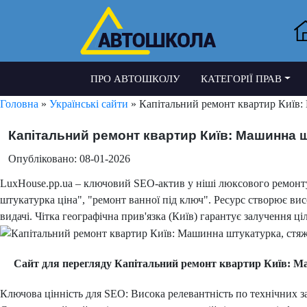
ПРО АВТОШКОЛУ
КАТЕГОРІЇ ПРАВ
Головна
»
Українські сайти
» Капітальний ремонт квартир Київ:
Капітальний ремонт квартир Київ: Машинна ш
Опубліковано: 08-01-2026
LuxHouse.pp.ua – ключовий SEO-актив у ніші люксового ремонту
штукатурка ціна", "ремонт ванної під ключ". Ресурс створює ви
видачі. Чітка географічна прив'язка (Київ) гарантує залучення ц
Сайт для перегляду Капітальний ремонт квартир Київ: М
Ключова цінність для SEO: Висока релевантність по технічних за