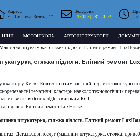
Адреса
Телефони
Пр
м. Львів вул. Зелена, 17
+38(098) 281-20-02
Пн-
ЦІНИ
МОТОШКОЛА
АВТОІНСТРУКТОРИ
ДОКУМЕ
 Машинна штукатурка, стяжка підлоги. Елітний ремонт LuxHous
тукатурка, стяжка підлоги. Елітний ремонт Lu
 квартир у Києві. Контент оптимізований під висококонкурентн
сокорелевантні тематичні кластери навколо технологічних перева
ільових високоякісних лідів з високим ROI.
ашинна штукатурка, стяжка підлоги. Елітний ремонт LuxHou
питах. Деталізація послуг (машинна штукатурка, стяжка) привабл