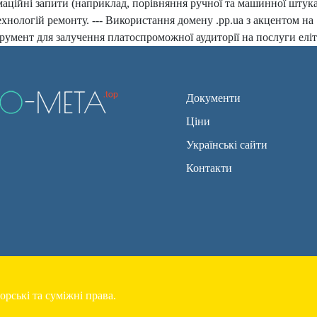
аційні запити (наприклад, порівняння ручної та машинної штукату
хнологій ремонту. --- Використання домену .pp.ua з акцентом на 
мент для залучення платоспроможної аудиторії на послуги еліт
Документи
Ціни
Українські сайти
Контакти
орські та суміжні права.