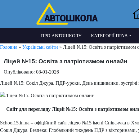
ПРО АВТОШКОЛУ
КАТЕГОРІЇ ПРАВ
Головна
»
Українські сайти
» Ліцей №15: Освіта з патріотизмом 
Ліцей №15: Освіта з патріотизмом онлайн
Опубліковано: 08-01-2026
Ліцей №15: Сокіл Джура, ПДР-уроки, День вишиванки, зустрічі з
Сайт для перегляду Ліцей №15: Освіта з патріотизмом онл
School15.in.ua – офіційний сайт ліцею №15 імені Співачука в Х
Сокіл Джура. Безпека: Глобальний тиждень ПДР з вікторинами, 