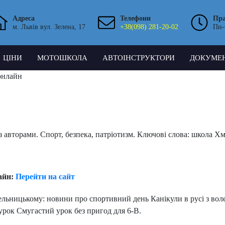
Адреса
Телефони
Пр
м. Львів вул. Зелена, 17
+38(098) 281-20-02
Пн-
ЦІНИ
МОТОШКОЛА
АВТОІНСТРУКТОРИ
ДОКУМЕ
онлайн
 авторами. Спорт, безпека, патріотизм. Ключові слова: школа Хм
айн:
Перейти на сайт
мельницькому: новини про спортивний день Канікули в русі з вол
урок Смугастий урок без пригод для 6-В.