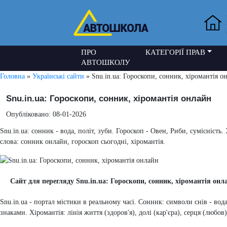
ПРО
КАТЕГОРІЇ ПРАВ
АВТОШКОЛУ
Головна
»
Українські сайти
» Snu.in.ua: Гороскопи, сонник, хіромантія о
Snu.in.ua: Гороскопи, сонник, хіромантія онлайн
Опубліковано: 08-01-2026
Snu.in.ua: сонник - вода, політ, зуби. Гороскоп - Овен, Риби, сумісність.
слова: сонник онлайн, гороскоп сьогодні, хіромантія.
Сайт для перегляду Snu.in.ua: Гороскопи, сонник, хіромантія онл
Snu.in.ua - портал містики в реальному часі. Сонник: символи снів - вода 
знаками. Хіромантія: лінія життя (здоров'я), долі (кар'єра), серця (любов)