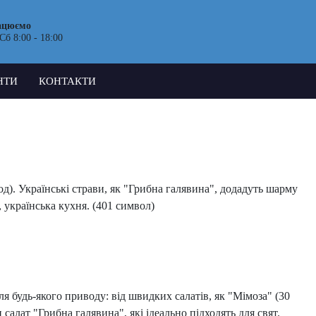
ацюємо
Сб 8:00 - 18:00
НТИ
КОНТАКТИ
год). Українські страви, як "Грибна галявина", додадуть шарму
и, українська кухня. (401 символ)
ля будь-якого приводу: від швидких салатів, як "Мімоза" (30
салат "Грибна галявина", які ідеально підходять для свят.