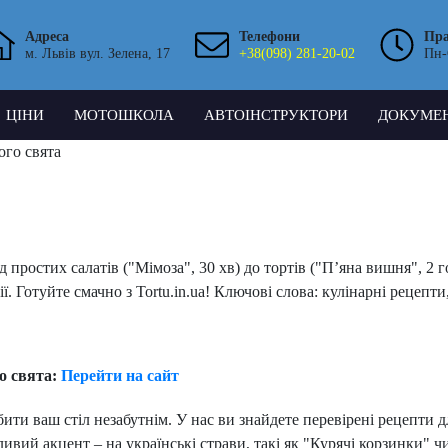
Адреса
Телефони
Пр
м. Львів вул. Зелена, 17
+38(098) 281-20-02
Пн-
ЦІНИ
МОТОШКОЛА
АВТОІНСТРУКТОРИ
ДОКУМЕ
ого свята
д простих салатів ("Мімоза", 30 хв) до тортів ("П’яна вишня", 2 
ії. Готуйте смачно з Tortu.in.ua! Ключові слова: кулінарні рецепт
о свята:
Перейти на сайт
бити ваш стіл незабутнім. У нас ви знайдете перевірені рецепти д
вий акцент – на українські страви, такі як "Курячі корзинки" чи 