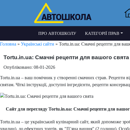
ПРО АВТОШКОЛУ
КАТЕГОРІЇ ПРАВ
Головна
»
Українські сайти
» Tortu.in.ua: Смачні рецепти для ваш
Tortu.in.ua: Смачні рецепти для вашого свята
Опубліковано: 08-01-2026
Tortu.in.ua – ваш помічник у створенні смачних страв. Рецепти ві
святам. Чіткі інструкції, доступні інгредієнти, рецепти консервац
Сайт для перегляду Tortu.in.ua: Смачні рецепти для вашог
Tortu.in.ua – це український кулінарний сайт, який допоможе зро
хвилин), до ефектних тортів, як "П’яна вишня" (2 години). Особли