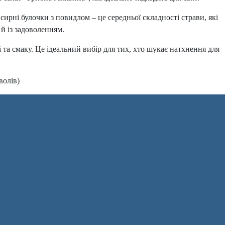
ирні булочки з повидлом – це середньої складності страви, які
 й із задоволенням.
 та смаку. Це ідеальний вибір для тих, хто шукає натхнення для
волів)