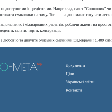
 та доступними інгредієнтами. Наприклад, салат "Соняшник" чи с
готовити смаколики на зиму. Tortu.in.ua допомагає готувати легко
національних і міжнародних рецептів, роблячи акцент на простоті
ецепти, салати, торти, консервація.
йте з любов’ю та дивуйте близьких смачними шедеврами! (1489 сим
Документи
Ціни
Українські сайти
Контакти