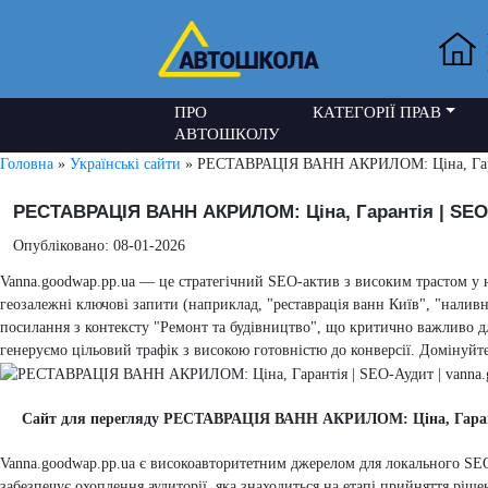
ПРО
КАТЕГОРІЇ ПРАВ
АВТОШКОЛУ
Головна
»
Українські сайти
» РЕСТАВРАЦІЯ ВАНН АКРИЛОМ: Ціна, Гарант
РЕСТАВРАЦІЯ ВАНН АКРИЛОМ: Ціна, Гарантія | SEO-
Опубліковано: 08-01-2026
Vanna.goodwap.pp.ua — це стратегічний SEO-актив з високим трастом у н
геозалежні ключові запити (наприклад, "реставрація ванн Київ", "наливн
посилання з контексту "Ремонт та будівництво", що критично важливо д
генеруємо цільовий трафік з високою готовністю до конверсії. Домінуйте
Сайт для перегляду РЕСТАВРАЦІЯ ВАНН АКРИЛОМ: Ціна, Гаранті
Vanna.goodwap.pp.ua є високоавторитетним джерелом для локального SEO 
забезпечує охоплення аудиторії, яка знаходиться на етапі прийняття ріше